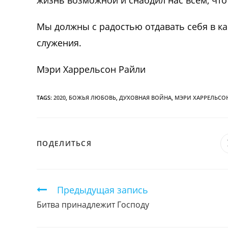
жизнь возможной и снабдил нас всем, что
Мы должны с радостью отдавать себя в ка
служения.
Мэри Харрельсон Райли
TAGS:
2020
,
БОЖЬЯ ЛЮБОВЬ
,
ДУХОВНАЯ ВОЙНА
,
МЭРИ ХАРРЕЛЬСО
ПОДЕЛИТЬСЯ
ПОДЕЛИТЬСЯ
ЭТИМ
КОНТЕНТОМ
Продолжить
Предыдущая запись
чтение
Битва принадлежит Господу