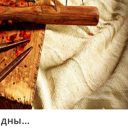
лодны…