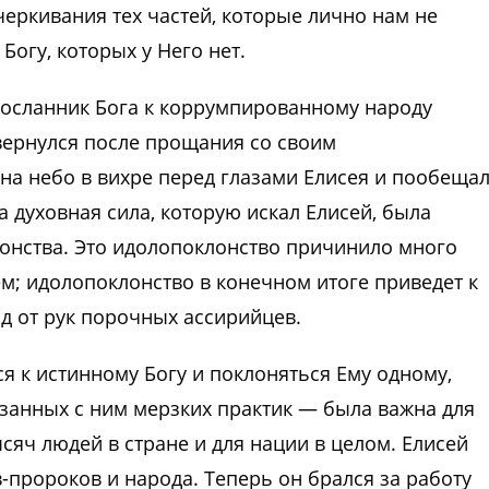
черкивания тех частей, которые лично нам не
огу, которых у Него нет.
 посланник Бога к коррумпированному народу
 вернулся после прощания со своим
на небо в вихре перед глазами Елисея и пообеща
а духовная сила, которую искал Елисей, была
онства. Это идолопоклонство причинило много
м; идолопоклонство в конечном итоге приведет к
од от рук порочных ассирийцев.
я к истинному Богу и поклоняться Ему одному,
язанных с ним мерзких практик — была важна для
сяч людей в стране и для нации в целом. Елисей
-пророков и народа. Теперь он брался за работу