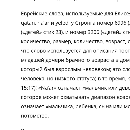
Еврейские слова, используемые для Елис
qatan, na’ar и yeled, у Стронга номер 6996
(«детей» стих 23), и номер 3206 («детей» с
количество, размер, количество, возраст,
что слово используется для описания торта
младшей дочери брачного возраста в дом
который был взрослым человеком; это сл
человека, но низкого статуса) в то время, 
15:17)! «Na’ar» означает «мальчик или дев
которое может охватывать диапазон возра
означает «мальчика, ребенка, сына или м
потомство.