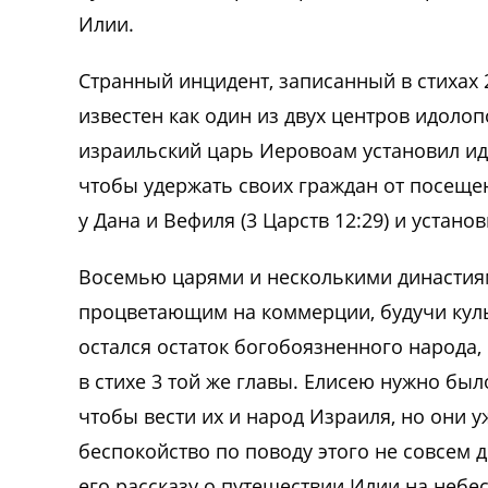
Илии.
Странный инцидент, записанный в стихах
известен как один из двух центров идоло
израильский царь Иеровоам установил ид
чтобы удержать своих граждан от посеще
у Дана и Вефиля (3 Царств 12:29) и уста
Восемью царями и несколькими династиям
процветающим на коммерции, будучи кул
остался остаток богобоязненного народа
в стихе 3 той же главы. Елисею нужно был
чтобы вести их и народ Израиля, но они у
беспокойство по поводу этого не совсем 
его рассказу о путешествии Илии на небеса