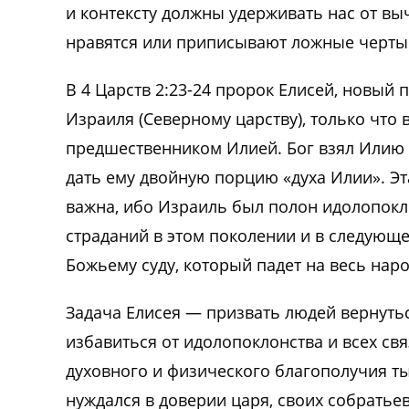
и контексту должны удерживать нас от вы
нравятся или приписывают ложные черты Б
В 4 Царств 2:23-24 пророк Елисей, новый
Израиля (Северному царству), только что
предшественником Илией. Бог взял Илию 
дать ему двойную порцию «духа Илии». Эт
важна, ибо Израиль был полон идолопокл
страданий в этом поколении и в следующе
Божьему суду, который падет на весь нар
Задача Елисея — призвать людей вернутьс
избавиться от идолопоклонства и всех св
духовного и физического благополучия ты
нуждался в доверии царя, своих собратьев