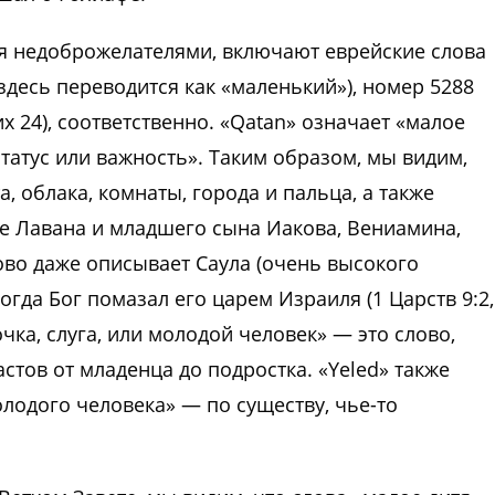
ея недоброжелателями, включают еврейские слова
 (здесь переводится как «маленький»), номер 5288
тих 24), соответственно. «Qatan» означает «малое
 статус или важность». Таким образом, мы видим,
, облака, комнаты, города и пальца, а также
е Лавана и младшего сына Иакова, Вениамина,
ово даже описывает Саула (очень высокого
когда Бог помазал его царем Израиля (1 Царств 9:2,
очка, слуга, или молодой человек» — это слово,
стов от младенца до подростка. «Yeled» также
олодого человека» — по существу, чье-то