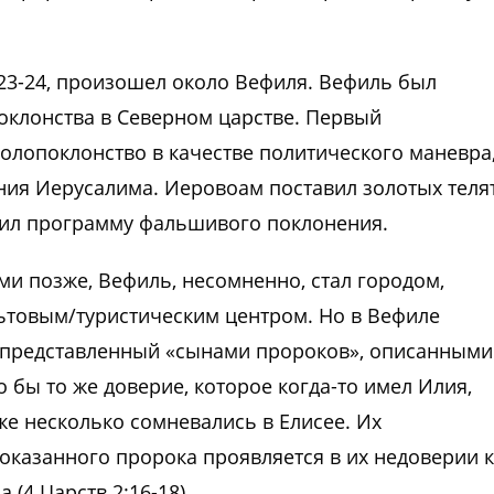
 23-24, произошел около Вефиля. Вефиль был
поклонства в Северном царстве. Первый
олопоклонство в качестве политического маневра
ния Иерусалима. Иеровоам поставил золотых теля
новил программу фальшивого поклонения.
и позже, Вефиль, несомненно, стал городом,
ьтовым/туристическим центром. Но в Вефиле
, представленный «сынами пророков», описанными
о бы то же доверие, которое когда-то имел Илия,
же несколько сомневались в Елисее. Их
доказанного пророка проявляется в их недоверии к
 (4 Царств 2:16-18).