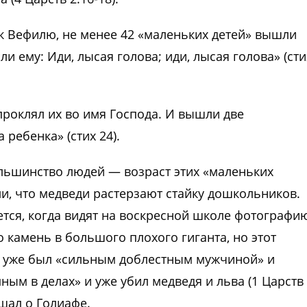
 к Вефилю, не менее 42 «маленьких детей» вышли
ли ему: Иди, лысая голова; иди, лысая голова» (сти
проклял их во имя Господа. И вышли две
 ребенка» (стих 24).
ьшинство людей — возраст этих «маленьких
и, что медведи растерзают стайку дошкольников.
тся, когда видят на воскресной школе фотографи
камень в большого плохого гиганта, но этот
д уже был «сильным доблестным мужчиной» и
ым в делах» и уже убил медведя и льва (1 Царств
ышал о Голиафе.