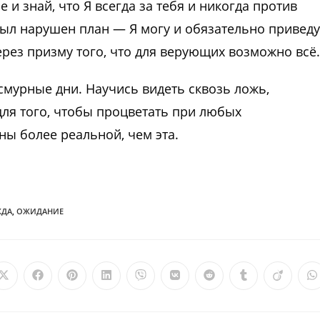
и знай, что Я всегда за тебя и никогда против
был нарушен план — Я могу и обязательно приведу
через призму того, что для верующих возможно всё.
смурные дни. Научись видеть сквозь ложь,
для того, чтобы процветать при любых
ины более реальной, чем эта.
ЖДА
,
ОЖИДАНИЕ
Открывается
Открывается
Открывается
Открывается
Открывается
Открывается
Открывается
Открываетс
Откры
О
в
в
в
в
в
в
в
в
в
в
новом
новом
новом
новом
новом
новом
новом
новом
новом
н
окне
окне
окне
окне
окне
окне
окне
окне
окне
о