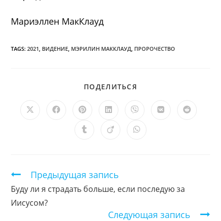
Мариэллен МакКлауд
TAGS:
2021
,
ВИДЕНИЕ
,
МЭРИЛИН МАККЛАУД
,
ПРОРОЧЕСТВО
ПОДЕЛИТЬСЯ
ПОДЕЛИТЬСЯ
ЭТИМ
КОНТЕНТОМ
Открывается
Открывается
Открывается
Открывается
Открывается
Открывается
Открыв
в
в
в
в
в
в
в
новом
новом
новом
новом
новом
новом
новом
Открывается
Открывается
Открывается
окне
окне
окне
окне
окне
окне
окне
в
в
в
новом
новом
новом
окне
окне
окне
Продолжить
Предыдущая запись
чтение
Буду ли я страдать больше, если последую за
Иисусом?
Следующая запись