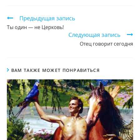
новом
новом
новом
окне
окне
окне
Продолжить
Предыдущая запись
чтение
Ты один — не Церковь!
Следующая запись
Отец говорит сегодня
ВАМ ТАКЖЕ МОЖЕТ ПОНРАВИТЬСЯ