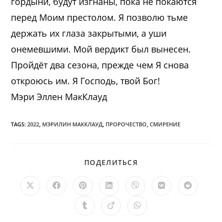
гордыни, будут изгнаны, пока не покаются
перед Моим престолом. Я позволю тьме
держать их глаза закрытыми, а уши
онемевшими. Мой вердикт был вынесен.
Пройдёт два сезона, прежде чем Я снова
откроюсь им. Я Господь, твой Бог!
Мэри Эллен МакКлауд
TAGS:
2022
,
МЭРИЛИН МАККЛАУД
,
ПРОРОЧЕСТВО
,
СМИРЕНИЕ
ПОДЕЛИТЬСЯ
ПОДЕЛИТЬСЯ
ЭТИМ
КОНТЕНТОМ
Открывается
Открывается
Открывается
Открывается
Открывается
Открывается
Открыв
в
в
в
в
в
в
в
новом
новом
новом
новом
новом
новом
новом
Открывается
Открывается
Открывается
окне
окне
окне
окне
окне
окне
окне
в
в
в