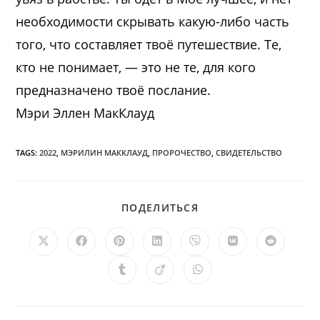
необходимости скрывать какую-либо часть
того, что составляет твоё путешествие. Те,
кто не понимает, — это не те, для кого
предназначено твоё послание.
Мэри Эллен МакКлауд
TAGS:
2022
,
МЭРИЛИН МАККЛАУД
,
ПРОРОЧЕСТВО
,
СВИДЕТЕЛЬСТВО
ПОДЕЛИТЬСЯ
ПОДЕЛИТЬСЯ
ЭТИМ
КОНТЕНТОМ
Открывается
Открывается
Открывается
Открывается
Открывается
Открывается
Открыв
в
в
в
в
в
в
в
новом
новом
новом
новом
новом
новом
новом
Открывается
Открывается
Открывается
окне
окне
окне
окне
окне
окне
окне
в
в
в
новом
новом
новом
окне
окне
окне