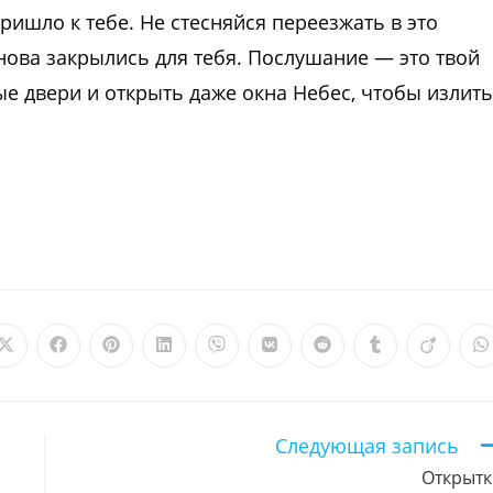
ришло к тебе. Не стесняйся переезжать в это
нова закрылись для тебя. Послушание — это твой
ые двери и открыть даже окна Небес, чтобы излить
Открывается
Открывается
Открывается
Открывается
Открывается
Открывается
Открывается
Открываетс
Откры
О
в
в
в
в
в
в
в
в
в
в
новом
новом
новом
новом
новом
новом
новом
новом
новом
н
окне
окне
окне
окне
окне
окне
окне
окне
окне
о
Следующая запись
Открытк