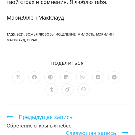
твой страх и сомнения. Я люблю тебя.
МариЭллен МакКлауд
TAGS:
2021
,
БОЖЬЯ ЛЮБОВЬ
,
ИСЦЕЛЕНИЕ
,
МИЛОСТЬ
,
МЭРИЛИН
МАККЛАУД
,
СТРАХ
ПОДЕЛИТЬСЯ
ПОДЕЛИТЬСЯ
ЭТИМ
КОНТЕНТОМ
Открывается
Открывается
Открывается
Открывается
Открывается
Открывается
Открыв
в
в
в
в
в
в
в
новом
новом
новом
новом
новом
новом
новом
Открывается
Открывается
Открывается
окне
окне
окне
окне
окне
окне
окне
в
в
в
новом
новом
новом
окне
окне
окне
Продолжить
Предыдущая запись
чтение
Обретение открытых небес
Следующая запись