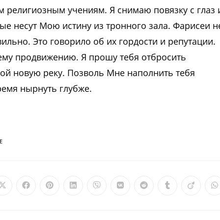
 религиозным учениям. Я снимаю повязку с глаз 
ые несут Мою истину из тронного зала. Фарисеи н
вильно. Это говорило об их гордости и репутации.
оему продвижению. Я прошу тебя отбросить
бой новую реку. Позволь Мне наполнить тебя
емя нырнуть глубже.
Е
Открывается
Открывается
Открывается
Открывается
Открывается
Открывается
Открывается
Открываетс
Откры
О
в
в
в
в
в
в
в
в
в
в
новом
новом
новом
новом
новом
новом
новом
новом
новом
н
окне
окне
окне
окне
окне
окне
окне
окне
окне
о