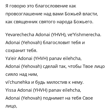
Я говорю это благословение как
провозглашение над вами Божьей власти,
как священник святого народа Божьего.
Yevarechecha Adonai (YHVH), ve’Yishmerecha.
Adonai (Yehovah) благословит тебя и
сохранит тебя.
Ya’eir Adonai (YHVH) panav eilehcha,
Adonai (Yehovah) сделай так, чтобы Твое лицо
сияло над ним,
vi’chunehka и будь милостив к нему.
Yissa Adonai (YHVH) panav eilehcha,
Adonai (Yehovah) поднимет на тебя Свое
лицо,