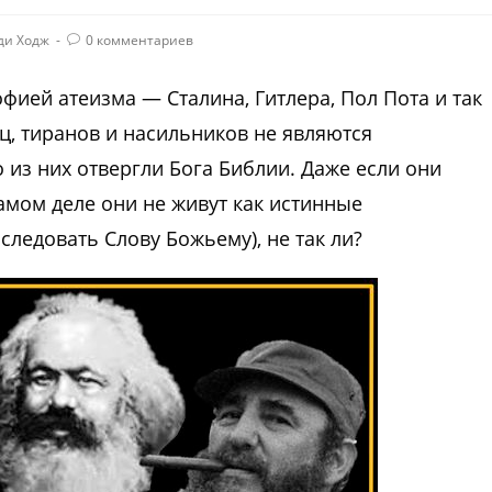
ди Ходж
0 комментариев
офией атеизма — Сталина, Гитлера, Пол Пота и так
ц, тиранов и насильников не являются
из них отвергли Бога Библии. Даже если они
самом деле они не живут как истинные
следовать Слову Божьему), не так ли?