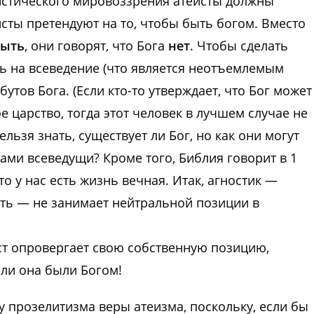
еистического мировоззрения атеисты должны
еисты претендуют на то, чтобы быть богом. Вместо
быть
, они говорят, что Бога
нет
. Чтобы сделать
ть на всеведение (что является неотъемлемым
утов Бога. (Если кто-то утверждает, что Бог может
 царство, тогда этот человек в лучшем случае не
нельзя знать, существует ли Бог, но как они могут
 сами всеведущи? Кроме того, Библия говорит в 1
то у нас есть жизнь вечная. Итак, агностик —
ать — не занимает нейтральной позиции в
ист опровергает свою собственную позицию,
или она были Богом!
 прозелитизма веры атеизма, поскольку, если бы