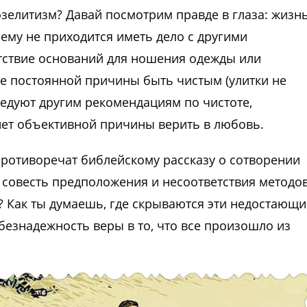
озелитизм? Давай посмотрим правде в глаза: жизн
 ему не приходится иметь дело с другими
тствие оснований для ношения одежды или
вие постоянной причины быть чистым (улитки не
ледуют другим рекомендациям по чистоте,
 нет объективной причины верить в любовь.
 противоречат библейскому рассказу о сотворении
ю совесть предположения и несоответствия методо
т? Как ты думаешь, где скрываются эти недостающи
 безнадежность веры в то, что все произошло из