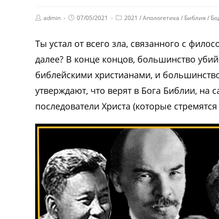
admin
07/05/2021
2021
/
Апологетика
/
Библия
/
Бо
Ты устал от всего зла, связанного с филос
далее? В конце концов, большинство убий
библейскими христианами, и большинство 
утверждают, что верят в Бога Библии, на 
последователи Христа (которые стремятся 