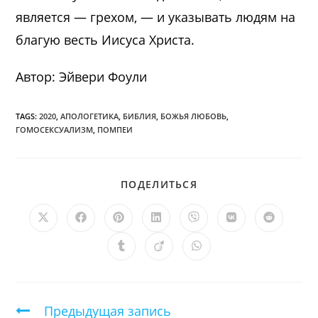
является — грехом, — и указывать людям на
благую весть Иисуса Христа.
Автор: Эйвери Фоули
TAGS:
2020
,
АПОЛОГЕТИКА
,
БИБЛИЯ
,
БОЖЬЯ ЛЮБОВЬ
,
ГОМОСЕКСУАЛИЗМ
,
ПОМПЕИ
ПОДЕЛИТЬСЯ
ПОДЕЛИТЬСЯ
ЭТИМ
КОНТЕНТОМ
Открывается
Открывается
Открывается
Открывается
Открывается
Открывается
Открыв
в
в
в
в
в
в
в
новом
новом
новом
новом
новом
новом
новом
Открывается
Открывается
Открывается
окне
окне
окне
окне
окне
окне
окне
в
в
в
новом
новом
новом
окне
окне
окне
Продолжить
Предыдущая запись