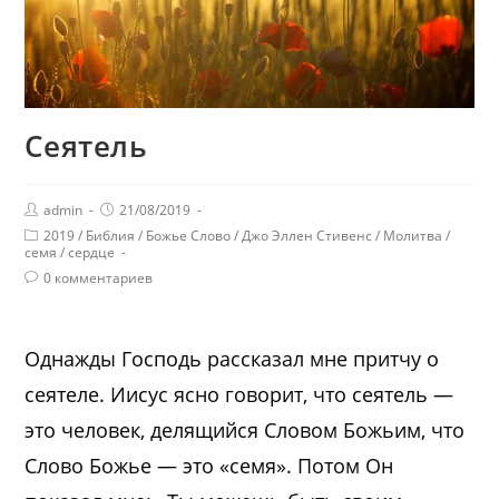
Сеятель
admin
21/08/2019
2019
/
Библия
/
Божье Слово
/
Джо Эллен Стивенс
/
Молитва
/
семя
/
сердце
0 комментариев
Однажды Господь рассказал мне притчу о
сеятеле. Иисус ясно говорит, что сеятель —
это человек, делящийся Словом Божьим, что
Слово Божье — это «семя». Потом Он