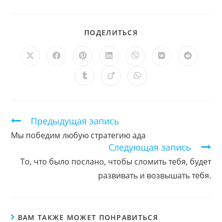
ПОДЕЛИТЬСЯ
ПОДЕЛИТЬСЯ
ЭТИМ
КОНТЕНТОМ
Открывается
Открывается
Открывается
Открывается
Открывается
Открывается
Открыв
в
в
в
в
в
в
в
новом
новом
новом
новом
новом
новом
новом
Открывается
Открывается
Открывается
окне
окне
окне
окне
окне
окне
окне
в
в
в
новом
новом
новом
окне
окне
окне
Продолжить
Предыдущая запись
чтение
Мы победим любую стратегию ада
Следующая запись
То, что было послано, чтобы сломить тебя, будет
развивать и возвышать тебя.
ВАМ ТАКЖЕ МОЖЕТ ПОНРАВИТЬСЯ