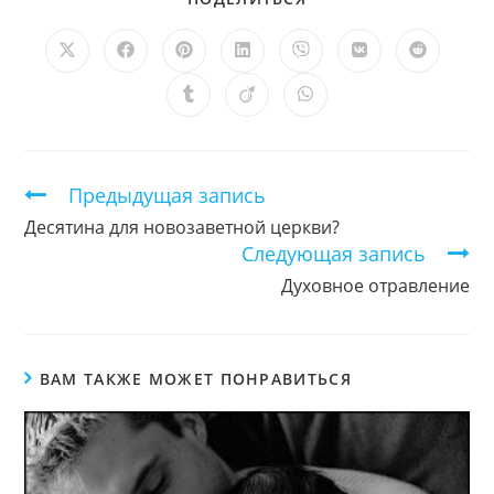
ЭТИМ
КОНТЕНТОМ
Открывается
Открывается
Открывается
Открывается
Открывается
Открывается
Открыв
в
в
в
в
в
в
в
новом
новом
новом
новом
новом
новом
новом
Открывается
Открывается
Открывается
окне
окне
окне
окне
окне
окне
окне
в
в
в
новом
новом
новом
окне
окне
окне
Продолжить
Предыдущая запись
чтение
Десятина для новозаветной церкви?
Следующая запись
Духовное отравление
ВАМ ТАКЖЕ МОЖЕТ ПОНРАВИТЬСЯ