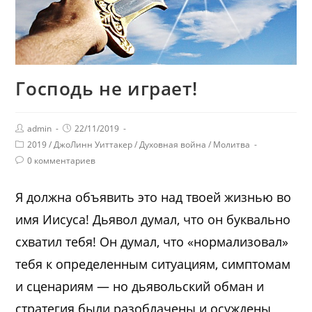
Господь не играет!
admin
22/11/2019
2019
/
ДжоЛинн Уиттакер
/
Духовная война
/
Молитва
0 комментариев
Я должна объявить это над твоей жизнью во
имя Иисуса! Дьявол думал, что он буквально
схватил тебя! Он думал, что «нормализовал»
тебя к определенным ситуациям, симптомам
и сценариям — но дьявольский обман и
стратегия были разоблачены и осуждены