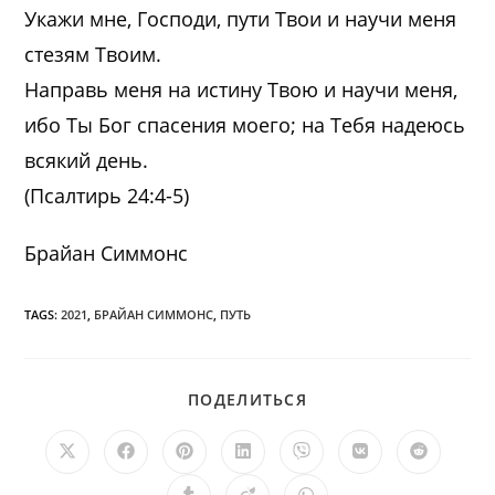
Укажи мне, Господи, пути Твои и научи меня
стезям Твоим.
Направь меня на истину Твою и научи меня,
ибо Ты Бог спасения моего; на Тебя надеюсь
всякий день.
(Псалтирь 24:4-5)
Брайан Симмонс
TAGS:
2021
,
БРАЙАН СИММОНС
,
ПУТЬ
ПОДЕЛИТЬСЯ
ПОДЕЛИТЬСЯ
ЭТИМ
КОНТЕНТОМ
Открывается
Открывается
Открывается
Открывается
Открывается
Открывается
Открыв
в
в
в
в
в
в
в