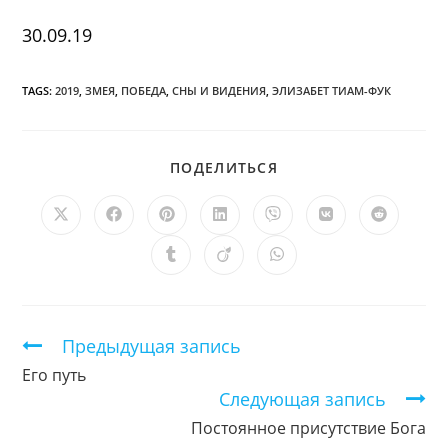
30.09.19
TAGS:
2019
,
ЗМЕЯ
,
ПОБЕДА
,
СНЫ И ВИДЕНИЯ
,
ЭЛИЗАБЕТ ТИАМ-ФУК
ПОДЕЛИТЬСЯ
ПОДЕЛИТЬСЯ
ЭТИМ
КОНТЕНТОМ
Открывается
Открывается
Открывается
Открывается
Открывается
Открывается
Открыв
в
в
в
в
в
в
в
новом
новом
новом
новом
новом
новом
новом
Открывается
Открывается
Открывается
окне
окне
окне
окне
окне
окне
окне
в
в
в
новом
новом
новом
окне
окне
окне
Продолжить
Предыдущая запись
чтение
Его путь
Следующая запись
Постоянное присутствие Бога