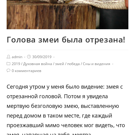
Голова змеи была отрезана!
admin
30/09/2019
2019
/
Духовная война
/
змей
/
победа
/
Сны и видения
0 комментариев
Сегодня утром у меня было видение: змея с
отрезанной головой. Потом я увидела
мертвую безголовую змею, выставленную
перед домом в таком месте, где каждый
проезжавший мимо человек мог видеть, что
змея, напавшая на тебя, мертва.