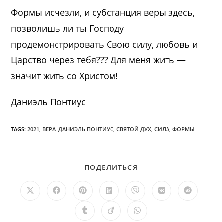
Формы исчезли, и субстанция веры здесь,
позволишь ли ты Господу
продемонстрировать Свою силу, любовь и
Царство через тебя??? Для меня жить —
значит жить со Христом!
Даниэль Понтиус
TAGS:
2021
,
ВЕРА
,
ДАНИЭЛЬ ПОНТИУС
,
СВЯТОЙ ДУХ
,
СИЛА
,
ФОРМЫ
ПОДЕЛИТЬСЯ
ПОДЕЛИТЬСЯ
ЭТИМ
КОНТЕНТОМ
Открывается
Открывается
Открывается
Открывается
Открывается
Открывается
Открыв
в
в
в
в
в
в
в
новом
новом
новом
новом
новом
новом
новом
Открывается
Открывается
Открывается
окне
окне
окне
окне
окне
окне
окне