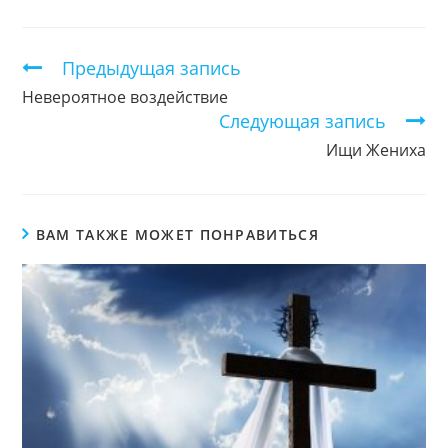
в
в
в
новом
новом
новом
окне
окне
окне
Продолжить
Предыдущая запись
чтение
Невероятное воздействие
Следующая запись
Ищи Жениха
ВАМ ТАКЖЕ МОЖЕТ ПОНРАВИТЬСЯ