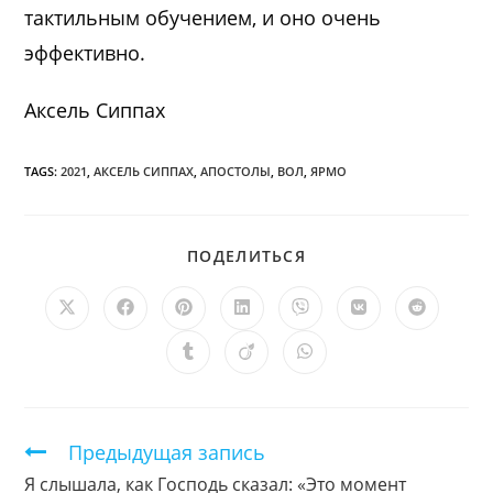
тактильным обучением, и оно очень
эффективно.
Аксель Сиппах
TAGS:
2021
,
АКСЕЛЬ СИППАХ
,
АПОСТОЛЫ
,
ВОЛ
,
ЯРМО
ПОДЕЛИТЬСЯ
ПОДЕЛИТЬСЯ
ЭТИМ
КОНТЕНТОМ
Открывается
Открывается
Открывается
Открывается
Открывается
Открывается
Открыв
в
в
в
в
в
в
в
новом
новом
новом
новом
новом
новом
новом
Открывается
Открывается
Открывается
окне
окне
окне
окне
окне
окне
окне
в
в
в
новом
новом
новом
окне
окне
окне
Продолжить
Предыдущая запись
чтение
Я слышала, как Господь сказал: «Это момент