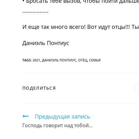
• Бросать тебе вызов, чтобы пойти дальше
………………
И еще так много всего! Вот идут отцы!!! Т
Даниэль Понтиус
TAGS:
2021
,
ДАНИЭЛЬ ПОНТИУС
,
ОТЕЦ
,
СЕМЬЯ
ПОДЕЛИТЬСЯ
ПОДЕЛИТЬСЯ
ЭТИМ
КОНТЕНТОМ
Продолжить
Предыдущая запись
чтение
Господь говорит над тобой…