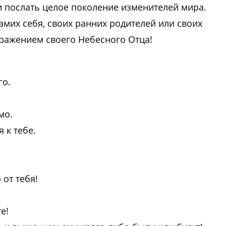
и послать целое поколение изменителей мира.
самих себя, своих ранних родителей или своих
отражением своего Небесного Отца!
го.
мо.
 к тебе.
 от тебя!
е!