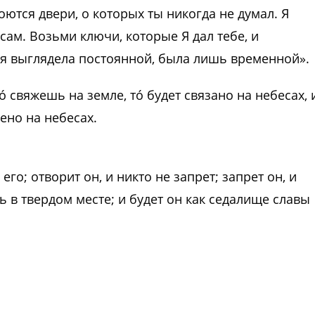
оются двери, о которых ты никогда не думал. Я
 сам. Возьми ключи, которые Я дал тебе, и
ая выглядела постоянной, была лишь временной».
́ свяжешь на земле, то́ будет связано на небесах, 
шено на небесах.
го; отворит он, и никто не запрет; запрет он, и
дь в твердом месте; и будет он как седалище славы