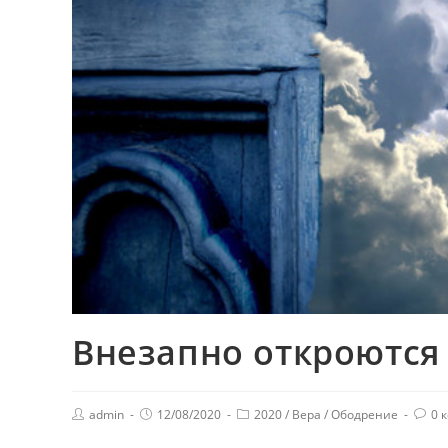
Внезапно откроются
admin
12/08/2020
2020
/
Вера
/
Ободрение
0 