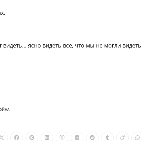
х.
 видеть… ясно видеть все, что мы не могли видет
ВОЙНА
Открывается
Открывается
Открывается
Открывается
Открывается
Открывается
Открывается
Открываетс
Откры
О