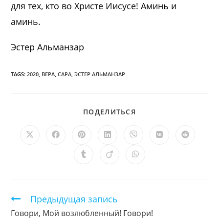
для тех, кто во Христе Иисусе! Аминь и
аминь.
Эстер Альманзар
TAGS:
2020
,
ВЕРА
,
САРА
,
ЭСТЕР АЛЬМАНЗАР
ПОДЕЛИТЬСЯ
ПОДЕЛИТЬСЯ
ЭТИМ
КОНТЕНТОМ
Открывается
Открывается
Открывается
Открывается
Открывается
Открывается
Открыв
в
в
в
в
в
в
в
новом
новом
новом
новом
новом
новом
новом
Открывается
Открывается
Открывается
окне
окне
окне
окне
окне
окне
окне
в
в
в
новом
новом
новом
окне
окне
окне
Продолжить
Предыдущая запись
чтение
Говори, Мой возлюбленный! Говори!