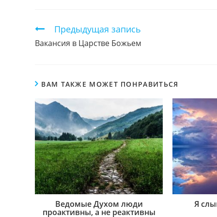
ЭТИМ
КОНТЕНТОМ
Продолжить
Предыдущая запись
чтение
Вакансия в Царстве Божьем
ВАМ ТАКЖЕ МОЖЕТ ПОНРАВИТЬСЯ
Ведомые Духом люди
Я слы
проактивны, а не реактивны