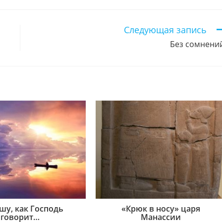
новом
новом
новом
новом
новом
новом
новом
новом
новом
н
окне
окне
окне
окне
окне
окне
окне
окне
окне
о
Следующая запись
Без сомнени
шу, как Господь
«Крюк в носу» царя
говорит…
Манассии