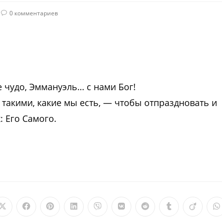
0 комментариев
 чудо, Эммануэль… с нами Бог!
такими, какие мы есть, — чтобы отпраздновать и
: Его Самого.
Открывается
Открывается
Открывается
Открывается
Открывается
Открывается
Открывается
Открываетс
Откры
О
в
в
в
в
в
в
в
в
в
в