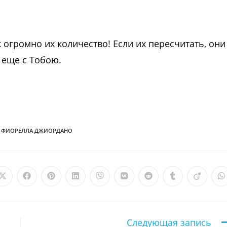
 огромно их количество! Если их пересчитать, они
 еще с Тобою.
ФИОРЕЛЛА ДЖИОРДАНО
Открывается
Открывается
Открывается
Открывается
Открывается
Открывается
Открывается
Открываетс
Откры
О
в
в
в
в
в
в
в
в
в
в
новом
новом
новом
новом
новом
новом
новом
новом
новом
н
окне
окне
окне
окне
окне
окне
окне
окне
окне
о
Следующая запись