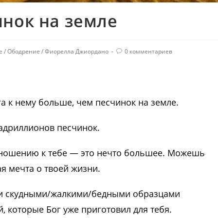
инок на земле
е
/
Ободрение
/
Фиорелла Джиордано
0 комментариев
га к нему больше, чем песчинок на земле.
вадриллионов песчинок.
ношению к тебе — это нечто большее. Можешь
ая мечта о твоей жизни.
 и скудными/жалкими/бедными образцами
, которые Бог уже приготовил для тебя.