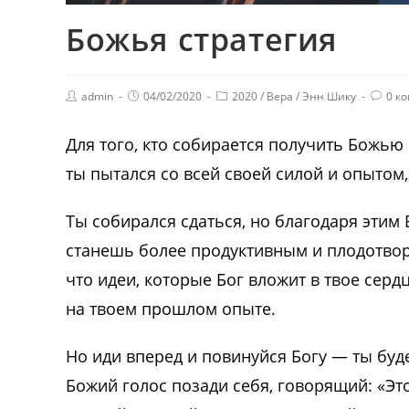
Божья стратегия
admin
04/02/2020
2020
/
Вера
/
Энн Шику
0 к
Для того, кто собирается получить Божью 
ты пытался со всей своей силой и опытом,
Ты собирался сдаться, но благодаря этим
станешь более продуктивным и плодотворн
что идеи, которые Бог вложит в твое серд
на твоем прошлом опыте.
Но иди вперед и повинуйся Богу — ты бу
Божий голос позади себя, говорящий: «Это