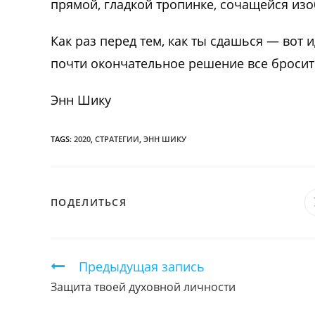
прямой, гладкой тропинке, сочащейся из
Как раз перед тем, как ты сдашься — вот 
почти окончательное решение все бросить
Энн Шику
TAGS:
2020
,
СТРАТЕГИИ
,
ЭНН ШИКУ
ПОДЕЛИТЬСЯ
ПОДЕЛИТЬСЯ
ЭТИМ
КОНТЕНТОМ
Продолжить
Предыдущая запись
чтение
Защита твоей духовной личности