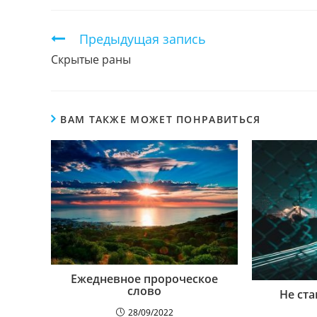
ЭТИМ
КОНТЕНТОМ
Продолжить
Предыдущая запись
чтение
Скрытые раны
ВАМ ТАКЖЕ МОЖЕТ ПОНРАВИТЬСЯ
Ежедневное пророческое
слово
Не ст
28/09/2022