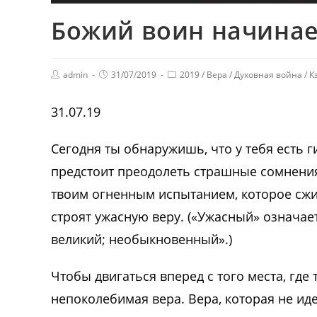
Божий воин начинае
admin
31/07/2019
2019
/
Вера
/
Духовная война
/
К
31.07.19
Сегодня ты обнаружишь, что у тебя есть г
предстоит преодолеть страшные сомнения 
твоим огненным испытанием, которое сжиг
строят ужасную веру. («Ужасный» означа
великий; необыкновенный».)
Чтобы двигаться вперед с того места, где
непоколебимая вера. Вера, которая не иде