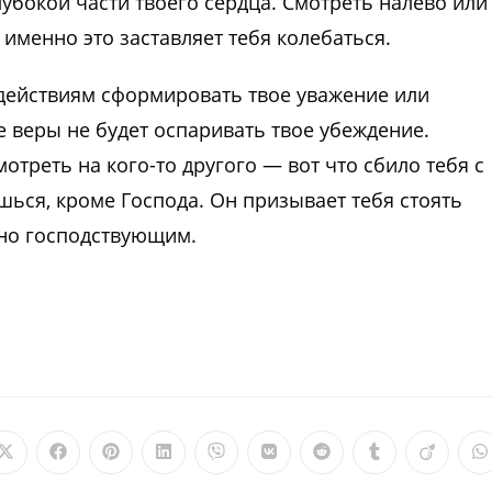
лубокой части твоего сердца. Смотреть налево или
 именно это заставляет тебя колебаться.
действиям сформировать твое уважение или
е веры не будет оспаривать твое убеждение.
отреть на кого-то другого — вот что сбило тебя с
ишься, кроме Господа. Он призывает тебя стоять
ьно господствующим.
Открывается
Открывается
Открывается
Открывается
Открывается
Открывается
Открывается
Открываетс
Откры
О
в
в
в
в
в
в
в
в
в
в