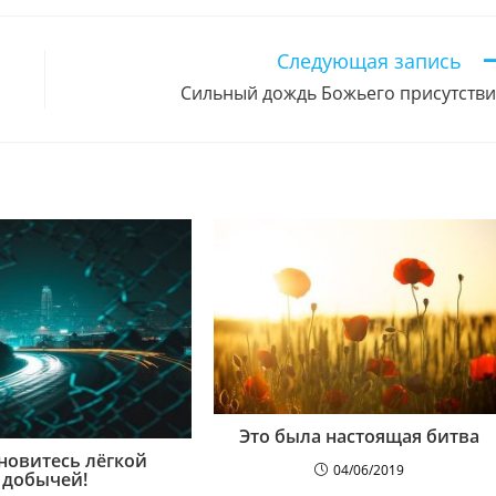
новом
новом
новом
новом
новом
новом
новом
новом
новом
н
окне
окне
окне
окне
окне
окне
окне
окне
окне
о
Следующая запись
Сильный дождь Божьего присутств
Это была настоящая битва
ановитесь лёгкой
04/06/2019
добычей!