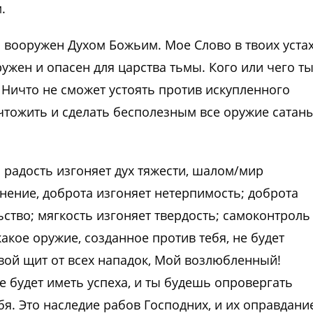
.
 вооружен Духом Божьим. Мое Слово в твоих уста
жен и опасен для царства тьмы. Кого или чего т
Ничто не сможет устоять против искупленного
чтожить и сделать бесполезным все оружие сатан
 радость изгоняет дух тяжести, шалом/мир
лнение, доброта изгоняет нетерпимость; доброта
ьство; мягкость изгоняет твердость; самоконтроль
акое оружие, созданное против тебя, не будет
вой щит от всех нападок, Мой возлюбленный!
е будет иметь успеха, и ты будешь опровергать
бя. Это наследие рабов Господних, и их оправдани