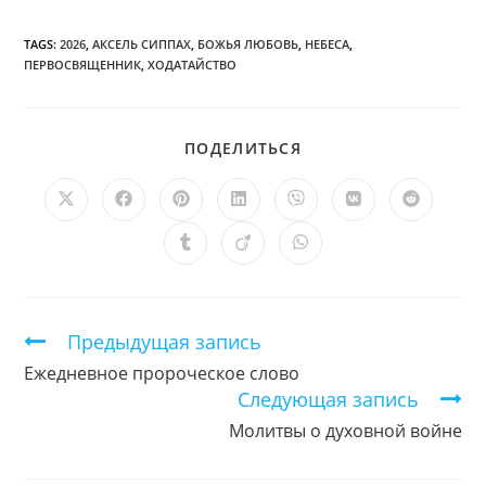
TAGS:
2026
,
АКСЕЛЬ СИППАХ
,
БОЖЬЯ ЛЮБОВЬ
,
НЕБЕСА
,
ПЕРВОСВЯЩЕННИК
,
ХОДАТАЙСТВО
ПОДЕЛИТЬСЯ
ПОДЕЛИТЬСЯ
ЭТИМ
КОНТЕНТОМ
Открывается
Открывается
Открывается
Открывается
Открывается
Открывается
Открыв
в
в
в
в
в
в
в
новом
новом
новом
новом
новом
новом
новом
Открывается
Открывается
Открывается
окне
окне
окне
окне
окне
окне
окне
в
в
в
новом
новом
новом
окне
окне
окне
Продолжить
Предыдущая запись
чтение
Ежедневное пророческое слово
Следующая запись
Молитвы о духовной войне