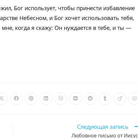
режил, Бог использует, чтобы принести избавление
арстве Небесном, и Бог хочет использовать тебя,
мне, когда я скажу: Он нуждается в тебе, и ты —
Открывается
Открывается
Открывается
Открывается
Открывается
Открывается
Открывается
Открываетс
Откры
О
в
в
в
в
в
в
в
в
в
в
новом
новом
новом
новом
новом
новом
новом
новом
новом
н
окне
окне
окне
окне
окне
окне
окне
окне
окне
о
Следующая запись
Любовное письмо от Иисус