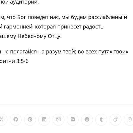
ной аудитории.
м, что Бог поведет нас, мы будем расслаблены и
 гармонией, которая принесет радость
ашему Небесному Отцу.
 не полагайся на разум твой; во всех путях твоих
ритчи 3:5-6
Открывается
Открывается
Открывается
Открывается
Открывается
Открывается
Открывается
Открываетс
Откры
О
в
в
в
в
в
в
в
в
в
в
новом
новом
новом
новом
новом
новом
новом
новом
новом
н