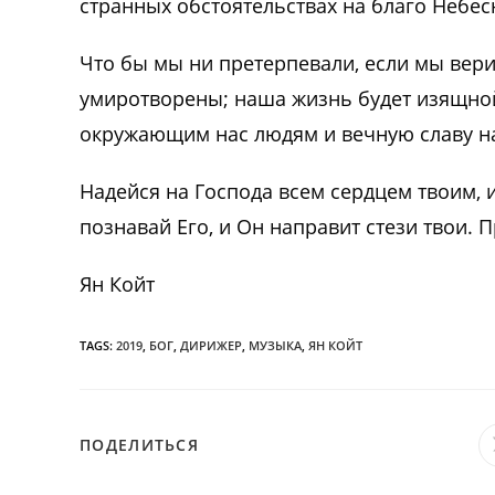
странных обстоятельствах на благо Небес
Что бы мы ни претерпевали, если мы вери
умиротворены; наша жизнь будет изящной
окружающим нас людям и вечную славу н
Надейся на Господа всем сердцем твоим, и
познавай Его, и Он направит стези твои. П
Ян Койт
TAGS:
2019
,
БОГ
,
ДИРИЖЕР
,
МУЗЫКА
,
ЯН КОЙТ
ПОДЕЛИТЬСЯ
ПОДЕЛИТЬСЯ
ЭТИМ