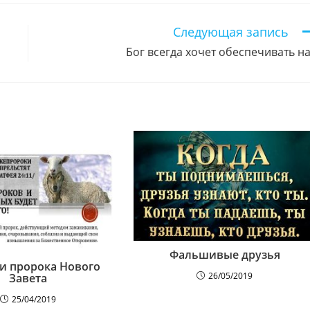
окне
окне
окне
окне
окне
окне
окне
окне
окне
о
Следующая запись
Бог всегда хочет обеспечивать н
Фальшивые друзья
и пророка Нового
26/05/2019
Завета
25/04/2019