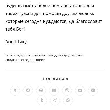
будешь иметь более чем достаточно для
твоих нужд и для помощи другим людям,
которые сегодня нуждаются. Да благословит
тебя Бог!
Энн Шику
TAGS:
2019
,
БЛАГОСЛОВЕНИЯ
,
ГОЛОД
,
НУЖДЫ
,
ПУСТЫНЯ
,
СВИДЕТЕЛЬСТВО
,
ЭНН ШИКУ
ПОДЕЛИТЬСЯ
ПОДЕЛИТЬСЯ
ЭТИМ
КОНТЕНТОМ
Открывается
Открывается
Открывается
Открывается
Открывается
Открывается
Открыв
в
в
в
в
в
в
в
новом
новом
новом
новом
новом
новом
новом
Открывается
Открывается
Открывается
окне
окне
окне
окне
окне
окне
окне
в
в
в