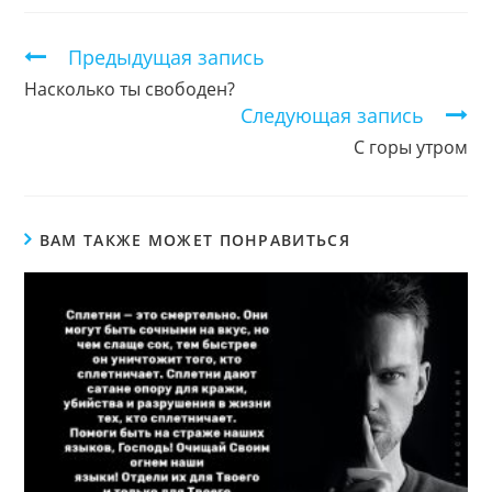
новом
новом
новом
окне
окне
окне
Продолжить
Предыдущая запись
чтение
Насколько ты свободен?
Следующая запись
С горы утром
ВАМ ТАКЖЕ МОЖЕТ ПОНРАВИТЬСЯ