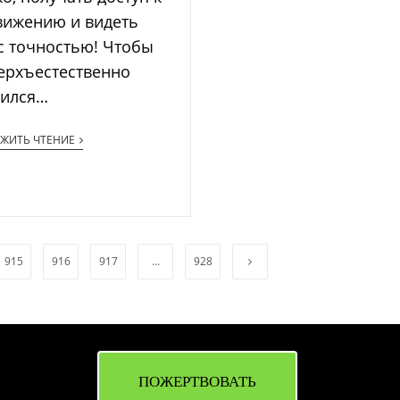
вижению и видеть
с точностью! Чтобы
ерхъестественно
пился…
ЖИТЬ ЧТЕНИЕ
915
916
917
…
928
ПОЖЕРТВОВАТЬ