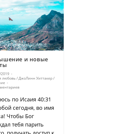
ышение и новые
ты
/2019
я любовь
/
ДжоЛинн Уиттакер
/
ние
мментариев
юсь по Исаия 40:31
обой сегодня, во имя
а! Чтобы Бог
дал тебя парить
о, получать доступ к