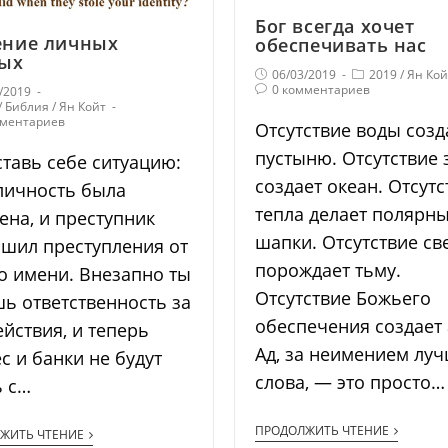
Бог всегда хочет
ние личных
обеспечивать нас
ых
06/03/2019
2019
/
Ян Кой
0 комментариев
/2019
/
Библия
/
Ян Койт
мментариев
Отсутствие воды созд
пустыню. Отсутствие 
тавь себе ситуацию:
создает океан. Отсутс
личность была
тепла делает полярн
ена, и преступник
шапки. Отсутствие св
шил преступления от
порождает тьму.
о имени. Внезапно ты
Отсутствие Божьего
ь ответственность за
обеспечения создает 
ействия, и теперь
Ад, за неимением лу
с и банки не будут
слова, — это просто…
ь с…
ПРОДОЛЖИТЬ ЧТЕНИЕ
ЖИТЬ ЧТЕНИЕ