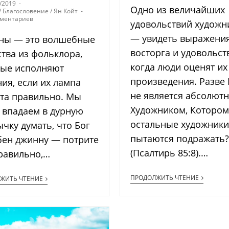
/2019
Одно из величайших
/
Благословение
/
Ян Койт
мментариев
удовольствий художн
— увидеть выражени
ны — это волшебные
восторга и удовольст
тва из фольклора,
когда люди оценят их
рые исполняют
произведения. Разве 
ия, если их лампа
не является абсолют
та правильно. Мы
Художником, Котором
 впадаем в дурную
остальные художники
чку думать, что Бог
пытаются подражать?
бен джинну — потрите
(Псалтирь 85:8).…
равильно,…
ПРОДОЛЖИТЬ ЧТЕНИЕ
ЖИТЬ ЧТЕНИЕ