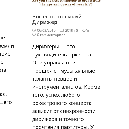
Бог есть: великий
Дирижер
т
06/03/2019
2019
/
Ян Койт
0 комментариев
ает
земли
Дирижеры — это
твие
руководитель оркестра.
ые
Они управляют и
ета
поощряют музыкальные
таланты певцов и
инструменталистов. Кроме
ад.
того, успех любого
чшего
оркестрового концерта
зависит от синхронности
дирижера и точного
прочтения партитуры. У