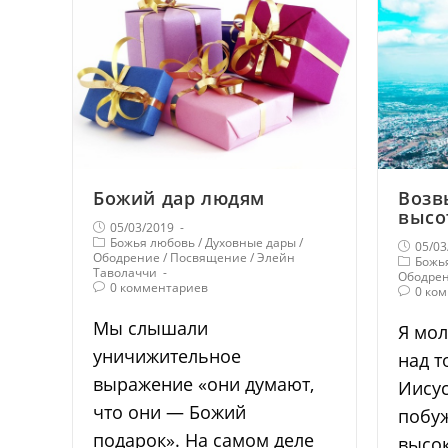
Божий дар людям
Возв
высо
05/03/2019
Божья любовь
/
Духовные дары
/
05/03
Ободрение
/
Посвящение
/
Элейн
Божь
Таволаччи
Ободре
0 комментариев
0 ко
Мы слышали
Я мол
уничижительное
над т
выражение «они думают,
Иисус
что они — Божий
побуж
подарок». На самом деле
высок