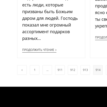
есть люди, которые
прод
призваны быть Божьим
ясно 
даром для людей. Господь
ты св
показал мне огромный
укре
ассортимент подарков
разных…
ПРОДОЛ
ПРОДОЛЖИТЬ ЧТЕНИЕ
1
…
911
912
913
914