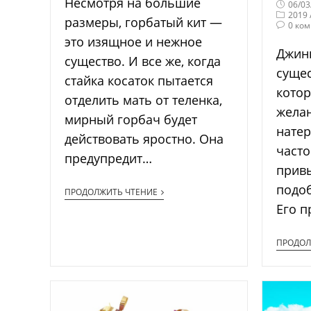
Несмотря на большие
06/03
2019
размеры, горбатый кит —
0 ко
это изящное и нежное
Джин
существо. И все же, когда
сущес
стайка косаток пытается
кото
отделить мать от теленка,
желан
мирный горбач будет
натер
действовать яростно. Она
часто
предупредит…
привы
подо
ПРОДОЛЖИТЬ ЧТЕНИЕ
Его п
ПРОДОЛ