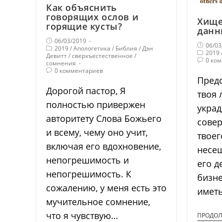
Как объяснить
говорящих ослов и
Хище
горящие кусты?
данн
06/03/2019
06/03
2019
/
Апологетика
/
Библия
/
Дэн
2019
Девитт
/
сверхъестественное
/
0 ко
сомнения
0 комментариев
Предс
Дорогой пастор, Я
твоя 
полностью привержен
украд
авторитету Слова Божьего
совер
и всему, чему оно учит,
твоег
включая его вдохновение,
несеш
непогрешимость и
его д
непогрешимость. К
бизне
сожалению, у меня есть это
имет
мучительное сомнение,
что я чувствую…
ПРОДОЛ