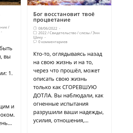
а
Бог восстановит твоё
процветание
ение
/
08/06/2022
2022
/
Свидетельство
/
слезы
/
Энн
Шику
0 комментариев
 быть
Кто-то, оглядываясь назад
, вы
на свою жизнь и на то,
через что прошёл, может
и: 1.
описать свою жизнь
только как СГОРЕВШУЮ
ДОТЛА. Вы наблюдали, как
огненные испытания
щим и
разрушили ваши надежды,
оком.
усилия, отношения,…
ень…