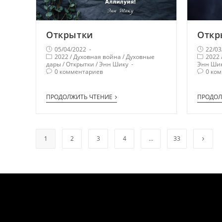
Открытки
Откр
05/04/2022
22/03
2022
/
Духовная война
/
Духовные
2022
дары
/
Открытки
/
Энн Шику
Энн Ши
0 комментариев
0 ко
ПРОДОЛЖИТЬ ЧТЕНИЕ
ПРОДОЛ
1
2
3
4
…
33