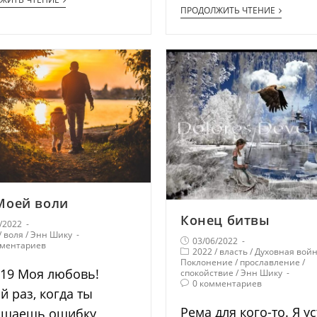
ПРОДОЛЖИТЬ ЧТЕНИЕ
Моей воли
Конец битвы
/2022
/
воля
/
Энн Шику
03/06/2022
мментариев
2022
/
власть
/
Духовная вой
Поклонение
/
прославление
/
.19 Моя любовь!
спокойствие
/
Энн Шику
0 комментариев
й раз, когда ты
Рема для кого-то. Я ус
ршаешь ошибку,