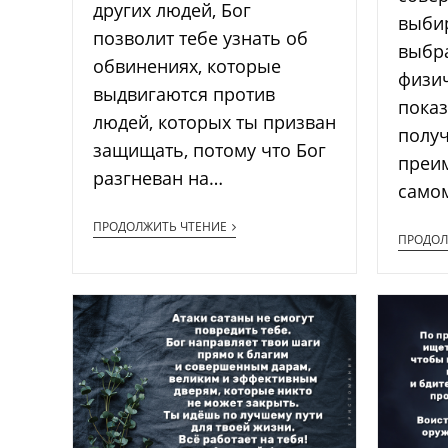
других людей, Бог
выбир
позволит тебе узнать об
выбра
обвинениях, которые
физи
выдвигаются против
показ
людей, которых ты призван
полу
защищать, потому что Бог
преим
разгневан на…
само
ПРОДОЛЖИТЬ ЧТЕНИЕ
ПРОДОЛ