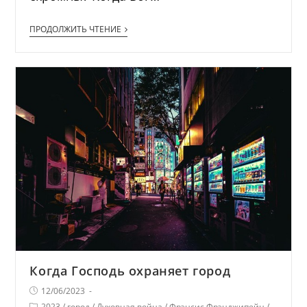
ПРОДОЛЖИТЬ ЧТЕНИЕ
Когда Господь охраняет город
12/06/2023
2023
/
город
/
Духовная война
/
Фрэнсис Фрэнджипейн
/