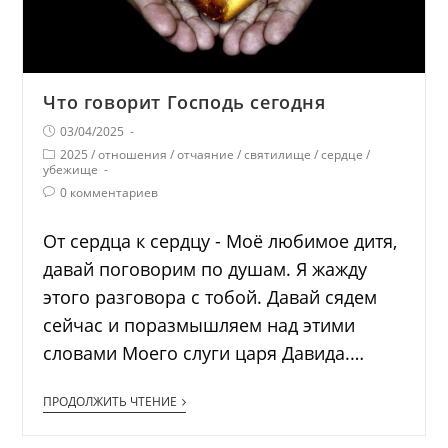
Что говорит Господь сегодня
03/04/2025
2025
/
отношения
/
отчаяние
/
святилище
/
сердце
/
убежище
0 комментариев
От сердца к сердцу - Моё любимое дитя,
давай поговорим по душам. Я жажду
этого разговора с тобой. Давай сядем
сейчас и поразмышляем над этими
словами Моего слуги царя Давида.…
ПРОДОЛЖИТЬ ЧТЕНИЕ