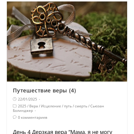
Путешествие веры (4)
22/01/2025
2025
/
Вера
/
Исцеление
/
путь
/
смерть
/
Сьюзан
Болинджер
0 комментариев
День 4 Дерзкая вера “Мама, я не могу