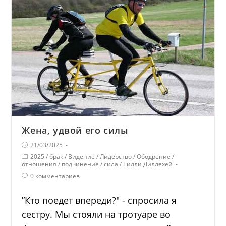
Жена, удвой его силы
21/03/2025
2025
/
брак
/
Видение
/
Лидерство
/
Ободрение
/
отношения
/
подчинение
/
сила
/
Тилли Диллехей
0 комментариев
”Кто поедет впереди?" - спросила я
сестру. Мы стояли на тротуаре во