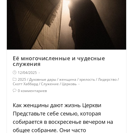
Её многочисленные и чудесные
служения
12/04/2025
2025
/
Духовные дары
/
женщина
/
зрелость
/
Лидерство
/
Скотт Хаббард
/
Служение
/
Церковь
0 комментариев
Как женщины дают жизнь Церкви
Представьте себе семью, которая
собирается в воскресенье вечером на
общее собрание. Они часто