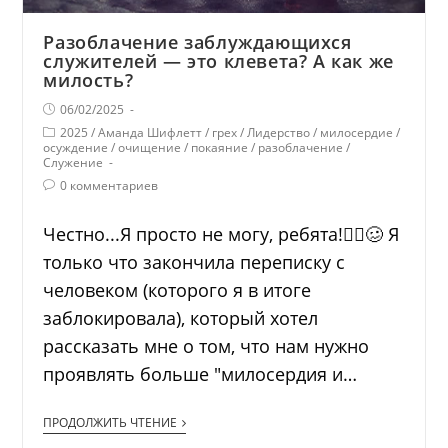
Разоблачение заблуждающихся
служителей — это клевета? А как же
милость?
06/02/2025
2025
/
Аманда Шифлетт
/
грех
/
Лидерство
/
милосердие
/
осуждение
/
очищение
/
покаяние
/
разоблачение
/
Служение
0 комментариев
Честно...Я просто не могу, ребята!🤦‍♀️🥴 Я
только что закончила переписку с
человеком (которого я в итоге
заблокировала), который хотел
рассказать мне о том, что нам нужно
проявлять больше "милосердия и…
ПРОДОЛЖИТЬ ЧТЕНИЕ