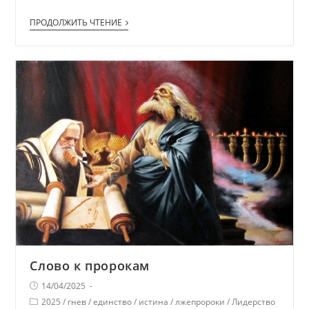
ПРОДОЛЖИТЬ ЧТЕНИЕ
Слово к пророкам
14/04/2025
2025
/
гнев
/
единство
/
истина
/
лжепророки
/
Лидерство