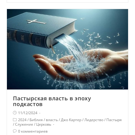
Пастырская власть в эпоху
подкастов
11/12/2024
2024
/
Библия
/
власть
/
Джо Картер
/
Лидерство
/
Пастыря
/
Служение
/
Церковь
0 комментариев