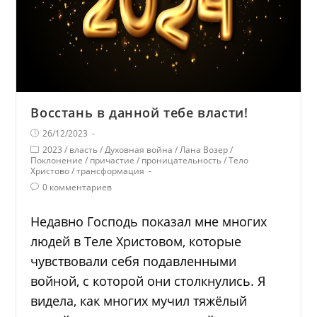
Восстань в данной тебе власти!
26/12/2023
2023
/
власть
/
Духовная война
/
Лана Возер
/
Поклонение
/
причастие
/
проницательность
/
Тело
Христово
/
трансформация
0 комментариев
Недавно Господь показал мне многих
людей в Теле Христовом, которые
чувствовали себя подавленными
войной, с которой они столкнулись. Я
видела, как многих мучил тяжёлый