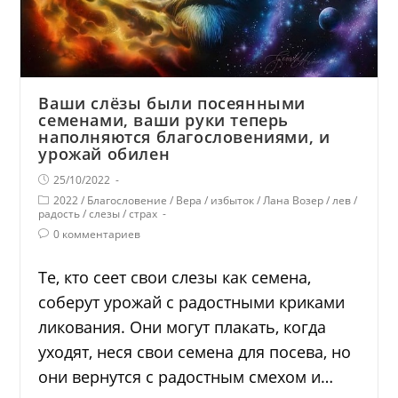
Ваши слёзы были посеянными
семенами, ваши руки теперь
наполняются благословениями, и
урожай обилен
25/10/2022
2022
/
Благословение
/
Вера
/
избыток
/
Лана Возер
/
лев
/
радость
/
слезы
/
страх
0 комментариев
Те, кто сеет свои слезы как семена,
соберут урожай с радостными криками
ликования. Они могут плакать, когда
уходят, неся свои семена для посева, но
они вернутся с радостным смехом и…