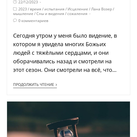
22/12/2023
2023
/
время
/
испытания
/
Исцеление
/
Лана Возер
/
мышление
/
Сны и видения
/
сожаления
0 комментариев
Сегодня утром у меня было видение, в
котором я увидела многих Божьих
людей с тяжёлыми сердцами, и они
оборачивались назад и смотрели на
этот сезон. Они смотрели на всё, что…
ПРОДОЛЖИТЬ ЧТЕНИЕ