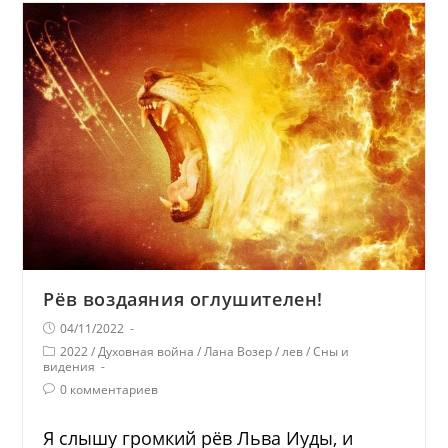
Рёв воздаяния оглушителен!
04/11/2022
2022
/
Духовная война
/
Лана Возер
/
лев
/
Сны и
видения
0 комментариев
Я слышу громкий рёв Льва Иуды, и