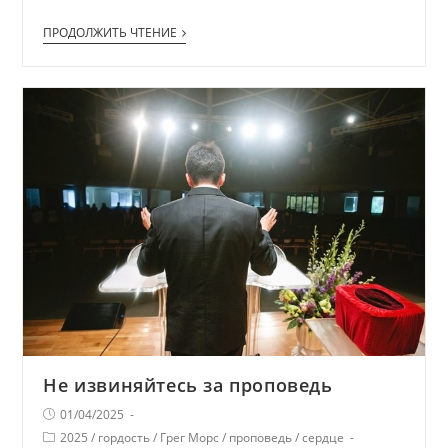
ПРОДОЛЖИТЬ ЧТЕНИЕ
Не извиняйтесь за проповедь
01/04/2025
2025
/
гордость
/
Грег Морс
/
проповедь
/
сердце