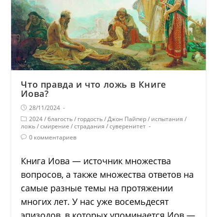
Что правда и что ложь в Книге
Иова?
28/11/2024
2024
/
благость
/
гордость
/
Джон Пайпер
/
испытания
/
ложь
/
смирение
/
страдания
/
суверенитет
0 комментариев
Книга Иова — источник множества
вопросов, а также множества ответов на
самые разные темы на протяжении
многих лет. У нас уже восемьдесят
эпизодов, в которых упоминается Иов —