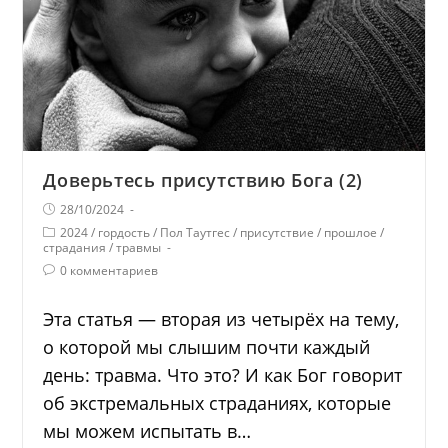
Доверьтесь присутствию Бога (2)
28/10/2024
2024
/
гордость
/
Пол Таутгес
/
присутствие
/
прошлое
/
страдания
/
травмы
0 комментариев
Эта статья — вторая из четырёх на тему,
о которой мы слышим почти каждый
день: травма. Что это? И как Бог говорит
об экстремальных страданиях, которые
мы можем испытать в…