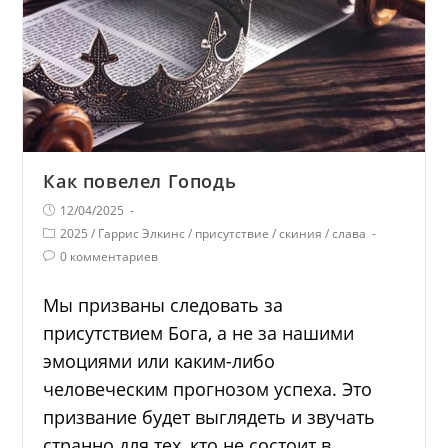
Как повелел Гоподь
12/04/2025
2025
/
Гаррис Элкинс
/
присутствие
/
скиния
/
слава
0 комментариев
Мы призваны следовать за
присутствием Бога, а не за нашими
эмоциями или каким-либо
человеческим прогнозом успеха. Это
призвание будет выглядеть и звучать
странно для тех, кто не состоит в