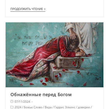
ПРОДОЛЖИТЬ ЧТЕНИЕ
Обнажённые перед Богом
07/11/2024
2024
/
Божье Слово
/
Вера
/
Гаррис Элкинс
/
доверие
/