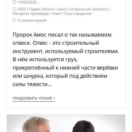
19/02/2025
2025
/
Гаррис Элкинс
/
закон
/
испытания
/
милость
/
Нагорная проповедь
/
отвес
/
Сны и видения
0 комментариев
Пророк Амос писал о так называемом
отвесе. Отвес - это строительный
инструмент, используемый строителями.
В нём используется груз,
прикреплённый к нижней части верёвки
или шнурка, который под действием
силы тяжести…
ПРОДОЛЖИТЬ ЧТЕНИЕ