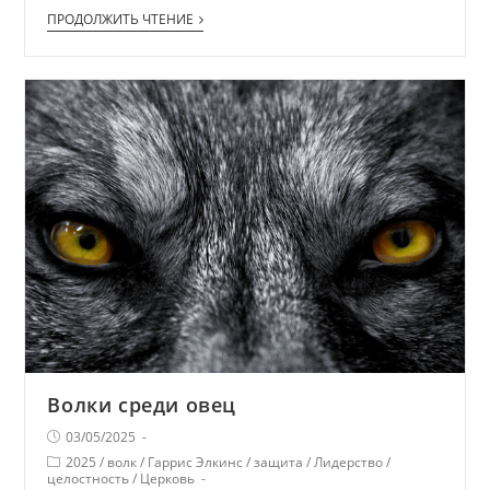
ПРОДОЛЖИТЬ ЧТЕНИЕ
Волки среди овец
03/05/2025
2025
/
волк
/
Гаррис Элкинс
/
защита
/
Лидерство
/
целостность
/
Церковь